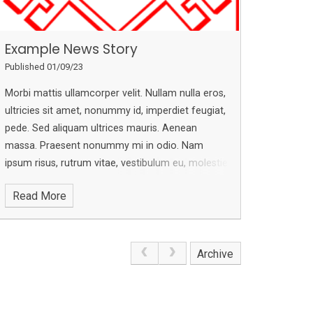
Example News Story
Published 01/09/23
Morbi mattis ullamcorper velit. Nullam nulla eros,
ultricies sit amet, nonummy id, imperdiet feugiat,
pede. Sed aliquam ultrices mauris.
Aenean
massa. Praesent nonummy mi in odio. Nam
ipsum risus, rutrum vitae, vestibulum eu, molestie
vel, lacus.
In enim justo, rhoncus ut, imperdiet a,
Read More
venenatis vitae, justo. Donec venenatis vulputate
lorem. Aenean vulputate eleifend tellus.
Archive