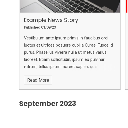
Example News Story
Published 01/09/23
Vestibulum ante ipsum primis in faucibus orci
luctus et ultrices posuere cubilia Curae; Fusce id
purus. Phasellus viverra nulla ut metus varius
laoreet. Etiam sollicitudin, ipsum eu pulvinar
rutrum, tellus ipsum laoreet sapien, quis
venenatis ante odio sit amet eros. Curabitur nisi.
Read More
Sed mollis, eros et ultrices tempus, mauris ipsum
aliquam libero, non adipiscing dolor urna a orci.
Nullam accumsan lorem in dui. In dui magna,
September 2023
posuere eget, vestibulum et, tempor auctor,
justo. Sed magna purus, fermentum eu, tincidunt
eu, varius ut, felis.