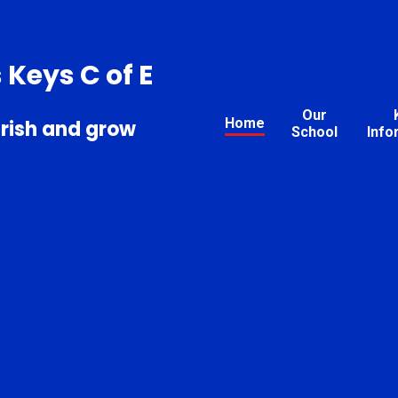
s Keys C of E
Our
Home
urish and grow
School
Info